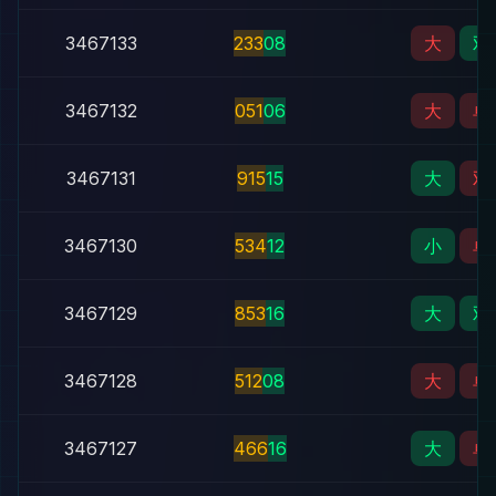
3467133
2
3
3
08
大
双
3467132
0
5
1
06
大
单
3467131
9
1
5
15
大
双
3467130
5
3
4
12
小
单
3467129
8
5
3
16
大
双
3467128
5
1
2
08
大
单
3467127
4
6
6
16
大
单