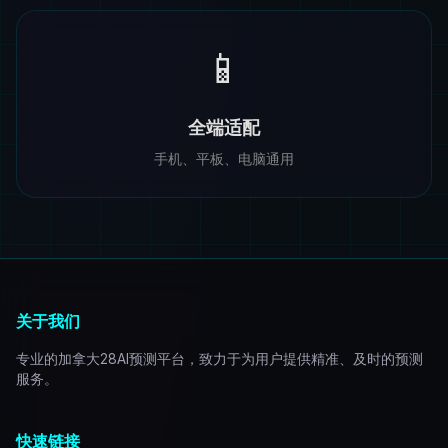
📱
全端适配
手机、平板、电脑通用
关于我们
专业的加拿大28AI预测平台，致力于为用户提供精准、及时的预测
服务。
快速链接