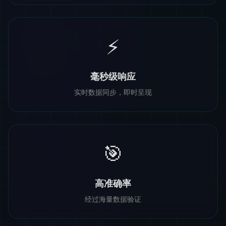
⚡
毫秒级响应
实时数据同步，即时呈现
🎯
高准确率
经过海量数据验证