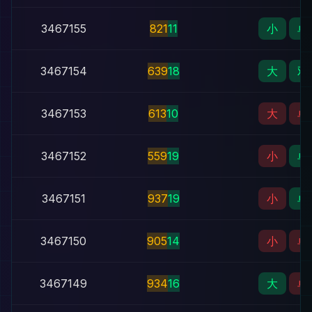
3467155
8
2
1
11
小
单
3467154
6
3
9
18
大
双
3467153
6
1
3
10
大
单
3467152
5
5
9
19
小
单
3467151
9
3
7
19
小
单
3467150
9
0
5
14
小
单
3467149
9
3
4
16
大
单