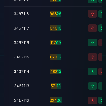
3467118
9
9
8
26
小
双
3467117
6
4
6
16
小
双
3467116
1
1
7
09
小
双
3467115
6
7
3
16
小
单
3467114
4
9
2
15
大
双
3467113
5
7
1
13
小
单
3467112
0
2
4
06
大
双