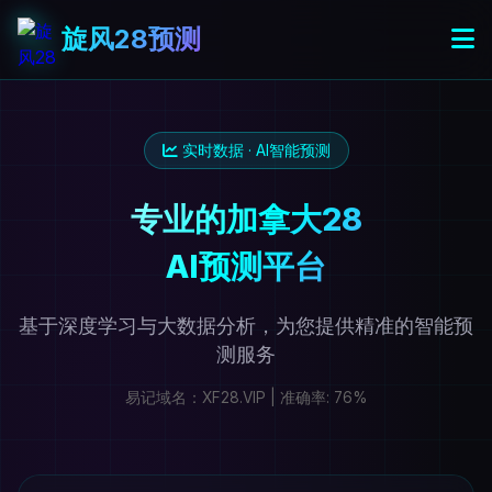
旋风28预测
实时数据 · AI智能预测
专业的加拿大28
AI预测平台
基于深度学习与大数据分析，为您提供精准的智能预
测服务
易记域名：XF28.VIP | 准确率: 76%