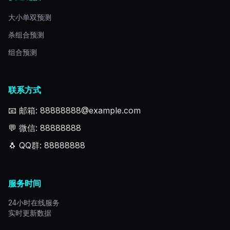
大小单双预测
杀组合预测
组合预测
联系方式
📧 邮箱: 88888888@example.com
💬 微信: 88888888
🐧 QQ群: 88888888
服务时间
24小时在线服务
实时更新数据