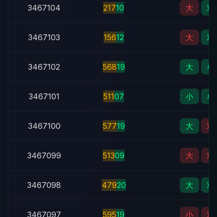
3467104
2
1
7
10
大
双
3467103
1
5
6
12
大
双
3467102
5
6
8
19
大
单
3467101
5
1
1
07
小
单
3467100
5
7
7
19
大
双
3467099
5
1
3
09
大
双
3467098
4
7
9
20
大
双
3467097
5
9
5
19
小
双