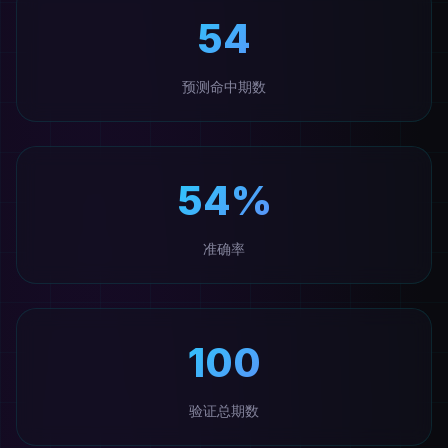
54
预测命中期数
54%
准确率
100
验证总期数