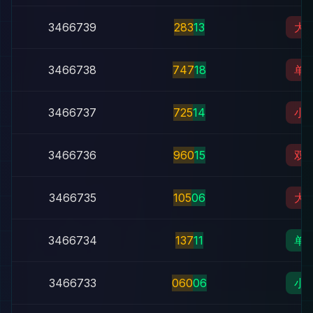
3466739
2
8
3
13
大
3466738
7
4
7
18
单
3466737
7
2
5
14
小
3466736
9
6
0
15
双
3466735
1
0
5
06
大
3466734
1
3
7
11
单
3466733
0
6
0
06
小