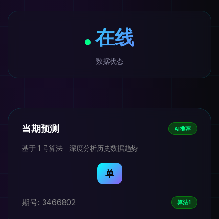
在线
数据状态
当期预测
AI推荐
基于 1 号算法，深度分析历史数据趋势
单
期号: 3466802
算法1