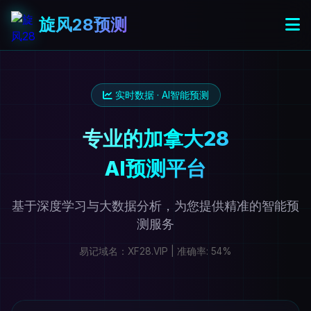
旋风28预测
实时数据 · AI智能预测
专业的加拿大28
AI预测平台
基于深度学习与大数据分析，为您提供精准的智能预
测服务
易记域名：XF28.VIP | 准确率: 54%