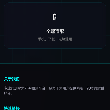
📱
全端适配
手机、平板、电脑通用
关于我们
专业的加拿大28AI预测平台，致力于为用户提供精准、及时的预测
服务。
快速链接