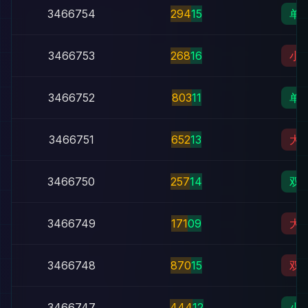
3466754
2
9
4
15
单
3466753
2
6
8
16
小
3466752
8
0
3
11
单
3466751
6
5
2
13
大
3466750
2
5
7
14
双
3466749
1
7
1
09
大
3466748
8
7
0
15
双
3466747
4
4
4
12
小