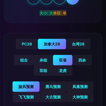
大小: 大
单双: 单
PC28
加拿大28
台湾28
组合
杀组
双项
四余
双组
龙虎
旋风预测
黑马预测
凤凰预测
飞飞预测
大古预测
大神预测