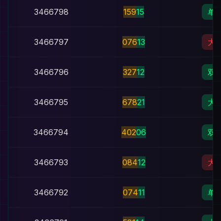
3466798
1
5
9
15
单
3466797
0
7
6
13
大
3466796
3
2
7
12
双
3466795
6
7
8
21
大
3466794
4
0
2
06
双
3466793
0
8
4
12
大
3466792
0
7
4
11
单